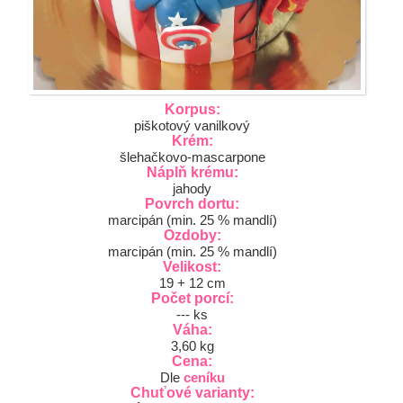
Korpus:
piškotový vanilkový
Krém:
šlehačkovo-mascarpone
Náplň krému:
jahody
Povrch dortu:
marcipán (min. 25 % mandlí)
Ozdoby:
marcipán (min. 25 % mandlí)
Velikost:
19 + 12 cm
Počet porcí:
--- ks
Váha:
3,60 kg
Cena:
Dle
ceníku
Chuťové varianty: