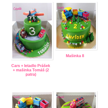
Mašinka 8
Cars + letadlo Prášek
+ mašinka Tomáš (2
patra)