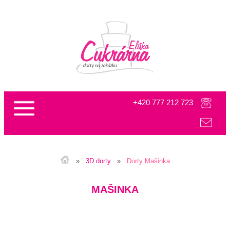
+420 777 212 723
info@cukrarnaeliska.cz
»
3D dorty
»
Dorty Mašinka
MAŠINKA